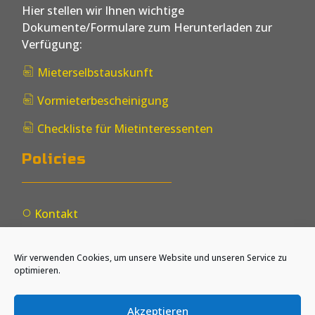
o
ic
Hier stellen wir Ihnen wichtige
n
o
Dokumente/Formulare zum Herunterladen zur
e
n
ic
Verfügung:
o
n
Mieterselbstauskunft
fil
e
Vormieterbescheinigung
p
fil
d
e
Checkliste für Mietinteressenten
f
p
fil
ic
d
e
Policies
o
f
p
n
ic
d
o
f
n
ic
Kontakt
o
ic
n
on
Impressum
_c
ic
ir
Wir verwenden Cookies, um unsere Website und unseren Service zu
on
cl
Datenschutz
optimieren.
_c
e
ic
ir
e
on
cl
m
_c
e
pt
Akzeptieren
ir
e
y