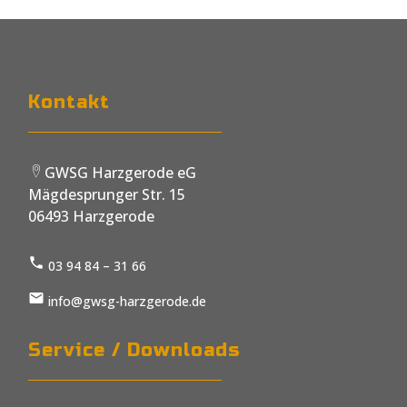
Kontakt
GWSG Harzgerode eG
lo
Mägdesprunger Str. 15
c
06493 Harzgerode
at
io
n
03 94 84 – 31 66
ic
s
o
m
n
info@gwsg-harzgerode.de
t2
s
lo
m
c
t1
Service / Downloads
al
e
p
m
h
ail